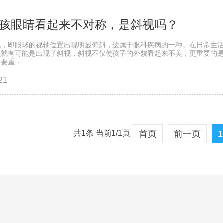
孩眼睛看起来不对称，是斜视吗？
视，即眼球的视轴位置出现明显偏斜，这属于眼科疾病的一种。在日常生
么就有可能是出现了斜视，斜视不仅使孩子的外貌看起来不美，更重要的
要重···
21
共1条 当前1/1页
首页
前一页
1