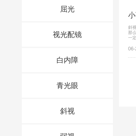
屈光
小
斜
那
视光配镜
一定
06-
白内障
青光眼
斜视