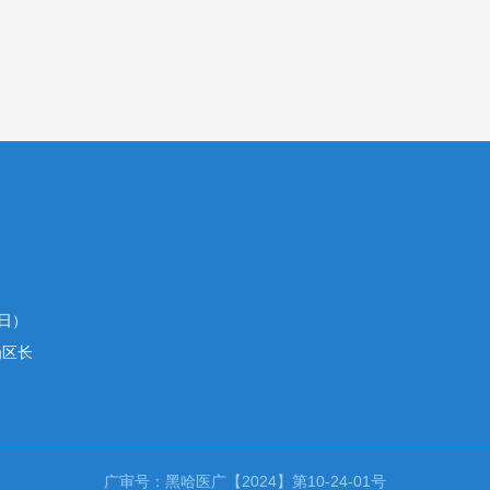
假日）
岗区长
广审号：黑哈医广【2024】第10-24-01号