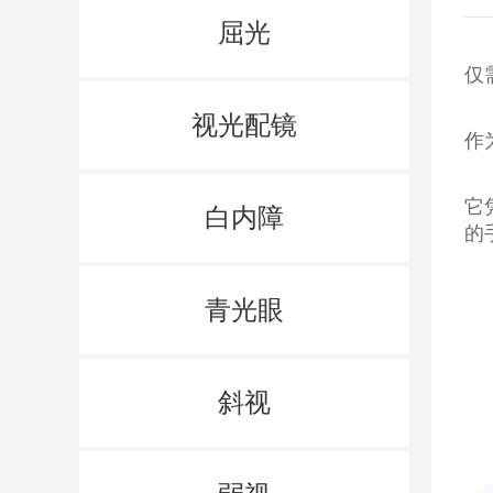
屈光
仅
视光配镜
作
它
白内障
的
青光眼
斜视