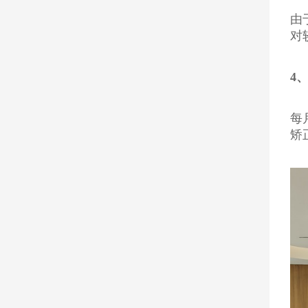
由
对
4
每
矫