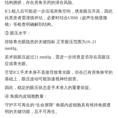
结构拥挤，存在房角关闭的潜在风险。
ICL植入后可能进一步压缩房角空间，诱发眼压升高，因此
此类患者需谨慎评估，必要时结合UBM（超声生物显微
镜）等检查明确解剖结构。
③ 眼压水平：
排除青光眼隐患的关键指标 正常眼压范围为10–21
mmHg。
若术前眼压超过21 mmHg，需进一步排查是否存在高眼压
症或青光眼。
尽管ICL手术本身不直接导致青光眼，但在已有房角狭窄的
基础上，眼压波动可能加速视神经损害。
因此，稳定的眼压状态是手术准入的重要前提。
④ 角膜内皮细胞数量：
守护不可再生的“生命屏障” 角膜内皮细胞具有维持角膜透
明的关键功能，且不可再生。